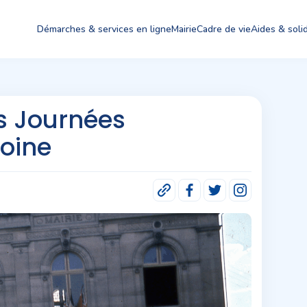
Démarches & services en ligne
Mairie
Cadre de vie
Aides & solid
s Journées
oine