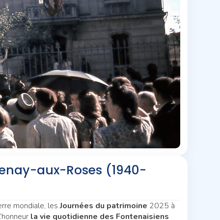
tenay-aux-Roses (1940-
erre mondiale, les
Journées du patrimoine
2025 à
l’honneur
la vie quotidienne des Fontenaisiens