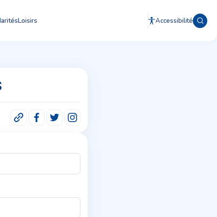
arités
Loisirs
Accessibilité
s