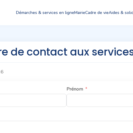
Démarches & services en ligne
Mairie
Cadre de vie
Aides & solid
e de contact aux service
26
Prénom