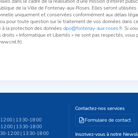
lies dans le cadre de la réalisation d’une mission d’intérêt publi
 publique de la Ville de Fontenay-aux-Roses. Elles seront utilisées 
ionnelle uniquement et conservées conformément aux délais léga
 ou pour toute question sur le traitement de vos données dans ce
é à la protection des données
dpo@fontenay-aux-roses.fr
. Si vo
s droits « Informatique et Libertés » ne sont pas respectés, vous
ww.cnil.fr).
Contactez-nos services
-12:00 | 13:30-18:00
Formulaire de contact
-12:00 | 13:30-18:00
8:30-12:00 | 13:30-18:00
Inscrivez-vous à notre Newsl