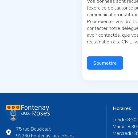
Vos données sont recueil
l’exercice de l’autorité
communication institut
Pour exercer vos droits
contacter notre délégu
avoir contactés, que vo
réclamation à la CNIL (w
Soumettre
Horaires
Lundi : 8:30
Mardi : 8:30
75 rue Boucicaut
Mercredi : 
92260 Fontenay-aux-Roses