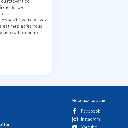
c ou relevant de
à des fin de
ux.
 dispositif, vous pouvez
us estimez, après nous
 pouvez adresser une
Réseaux sociaux
Facebook
Instagram
etter
Youtube