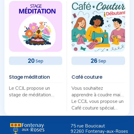
20
26
Sep
Sep
Stage méditation
Café couture
Le CCJL propose un
Vous souhaitez
stage de méditation
apprendre à coudre mais
autour du thème «
ne savez pas par où
Le CCJL vous propose un
Pratique et quotidien :
commencer ?
Café couture spécial
deux fils pour une même
débutants, animé par
trame ».
Nicole Morel.
75 rue Boucicaut
92260 Fontenay-aux-Roses