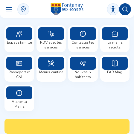
Panneau de gestion des cookies
Espace famille
RDV avec les
Contactez les
La mairie
services
services
recrute
Passeport et
Menus cantine
Nouveaux
FAR Mag
CNI
habitants
Alerter la
Mairie