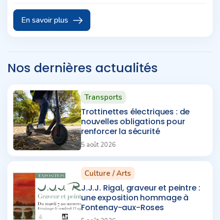
famille, entre amis ou entre voisins. Concerts,
retransmissions sportives, cinéma en plein air, pique-
En savoir plus
nique géant et animations de quartier rythmeront la
saison estivale dans une ambiance conviviale et
chaleureuse.
Nos dernières actualités
Transports
Trottinettes électriques : de
nouvelles obligations pour
renforcer la sécurité
5 août 2026
Culture / Arts
J.J.J. Rigal, graveur et peintre :
une exposition hommage à
Fontenay-aux-Roses