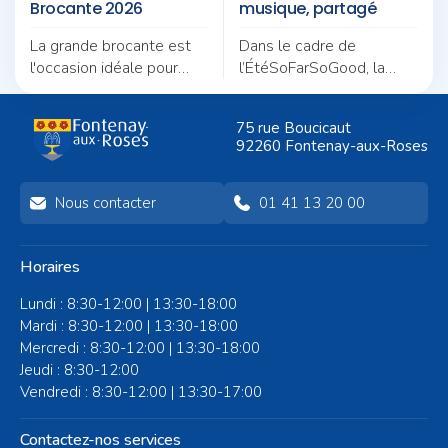
Brocante 2026
musique, partagé
La grande brocante est
Dans le cadre de
l'occasion idéale pour
l’ÉtéSoFarSoGood, la
dénicher de bonnes
Ville vous invite à un
affaires. Réservez votre
pique-nique en musique
75 rue Boucicaut
stand avant le 20
placé sous le signe de la
92260 Fontenay-aux-Roses
septembre si vous
convivialité.
souhaitez exposer
Nous contacter
01 41 13 20 00
Horaires
Lundi : 8:30-12:00 | 13:30-18:00
Mardi : 8:30-12:00 | 13:30-18:00
Mercredi : 8:30-12:00 | 13:30-18:00
Jeudi : 8:30-12:00
Vendredi : 8:30-12:00 | 13:30-17:00
Contactez-nos services