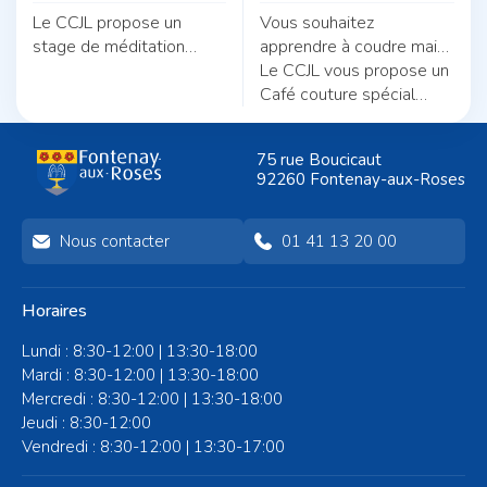
Le CCJL propose un
Vous souhaitez
stage de méditation
apprendre à coudre mais
autour du thème «
ne savez pas par où
Le CCJL vous propose un
Pratique et quotidien :
commencer ?
Café couture spécial
deux fils pour une même
débutants, animé par
trame ».
Nicole Morel.
75 rue Boucicaut
92260 Fontenay-aux-Roses
Nous contacter
01 41 13 20 00
Horaires
Lundi : 8:30-12:00 | 13:30-18:00
Mardi : 8:30-12:00 | 13:30-18:00
Mercredi : 8:30-12:00 | 13:30-18:00
Jeudi : 8:30-12:00
Vendredi : 8:30-12:00 | 13:30-17:00