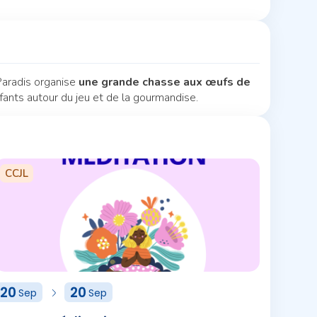
Paradis organise
une grande chasse aux œufs de
nfants autour du jeu et de la gourmandise.
CCJL
20
20
Sep
Sep