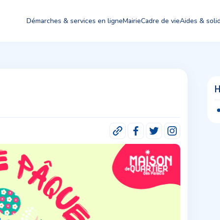
Démarches & services en ligne
Mairie
Cadre de vie
Aides & solid
H