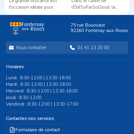
La grande brocante est
Dans le cadre de
l'occasion idéale pour
l’ÉtéSoFarSoGood, la
dénicher de bonnes
Ville vous invite à un
affaires. Réservez votre
pique-nique en musique
75 rue Boucicaut
stand avant le 20
placé sous le signe de la
92260 Fontenay-aux-Roses
septembre si vous
convivialité.
souhaitez exposer
Nous contacter
01 41 13 20 00
Horaires
Lundi : 8:30-12:00 | 13:30-18:00
Mardi : 8:30-12:00 | 13:30-18:00
Mercredi : 8:30-12:00 | 13:30-18:00
Jeudi : 8:30-12:00
Vendredi : 8:30-12:00 | 13:30-17:00
Contactez-nos services
Formulaire de contact