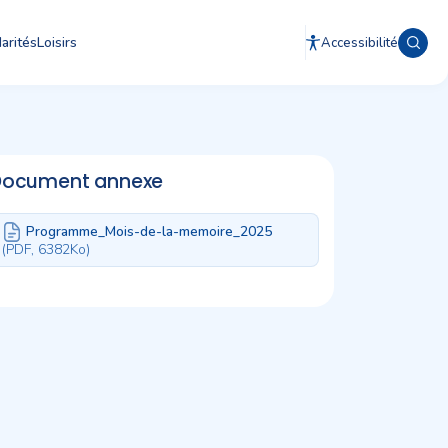
arités
Loisirs
Accessibilité
Document annexe
Programme_Mois-de-la-memoire_2025
(PDF, 6382
Ko)