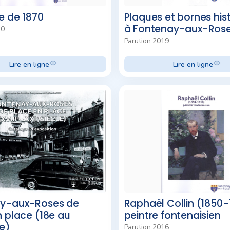
e de 1870
Plaques et bornes his
à Fontenay-aux-Ros
20
Parution 2019
Lire en ligne
Lire en ligne
y-aux-Roses de
Raphaël Collin (1850-
 place (18e au
peintre fontenaisien
le)
Parution 2016