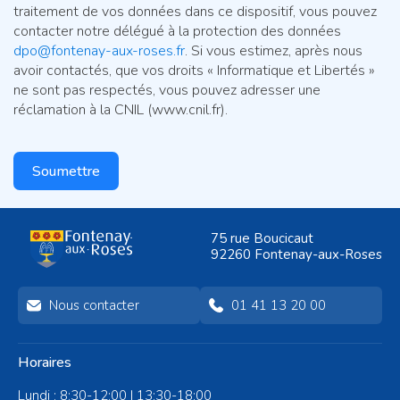
traitement de vos données dans ce dispositif, vous pouvez
contacter notre délégué à la protection des données
dpo@fontenay-aux-roses.fr
. Si vous estimez, après nous
avoir contactés, que vos droits « Informatique et Libertés »
ne sont pas respectés, vous pouvez adresser une
réclamation à la CNIL (www.cnil.fr).
Soumettre
75 rue Boucicaut
92260 Fontenay-aux-Roses
Nous contacter
01 41 13 20 00
Horaires
Lundi : 8:30-12:00 | 13:30-18:00