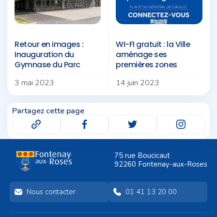
Retour en images :
WI-FI gratuit : la Ville
Inauguration du
aménage ses
Gymnase du Parc
premières zones
3 mai 2023
14 juin 2023
Partagez cette page
75 rue Boucicaut
92260 Fontenay-aux-Roses
Nous contacter
01 41 13 20 00