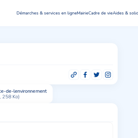
Démarches & services en ligne
Mairie
Cadre de vie
Aides & solid
te-de-lenvironnement
, 258
Ko)