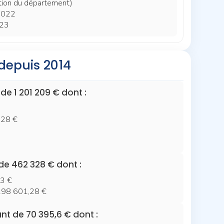
ion du département)
2022
23
depuis 2014
e 1 201 209 € dont :
628 €
de 462 328 € dont :
73 €
 198 601,28 €
nt de 70 395,6 € dont :