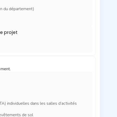
on du département)
de projet
iment.
A) individuelles dans les salles d’activités
revêtements de sol