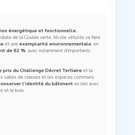
ion énergétique et fonctionnelle.
ate de la Coulée verte, l’école vétuste va faire
ge
et une
exemplarité environnementale
, en
ent de 62 %
, avec notamment d’importants
 prix du Challenge Décret Tertiaire
et la
, les salles de classes et les espaces communs
conserver l’identité du bâtiment
en lien avec
 et le bois.