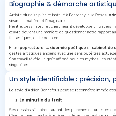
Biographie & démarche artistiq
Artiste pluridisciplinaire installé à Fontenay-aux-Roses,
Adr
vivant, la matière et l’imaginaire.
Peintre, dessinateur et chercheur, il développe un univers 
œuvre devient une manière de questionner notre rapport au 
fantastiques, qui le peuplent.
Entre
pop-culture
,
taxidermie poétique
et
cabinet de 
gestes artistiques anciens avec une sensibilité très actuelle
Son travail révèle un goût affirmé pour les mythes, les cré
singulières.
Un style identifiable : précision,
Le style d’Adrien Bonnafous peut se reconnaître immédiateme
La minutie du trait
Ses dessins s’inspirent autant des planches naturalistes que
Chaque ligne cherche à révéler un détail, une texture, un fr