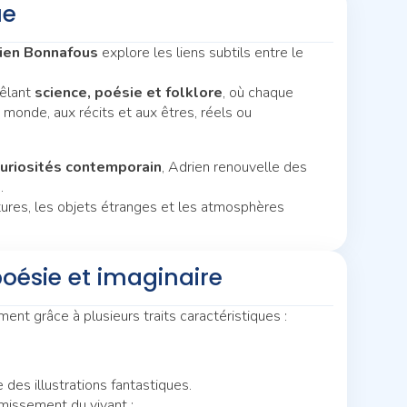
ue
ien Bonnafous
explore les liens subtils entre le
mêlant
science, poésie et folklore
, où chaque
monde, aux récits et aux êtres, réels ou
curiosités contemporain
, Adrien renouvelle des
.
atures, les objets étranges et les atmosphères
 poésie et imaginaire
nt grâce à plusieurs traits caractéristiques :
 des illustrations fantastiques.
émissement du vivant :