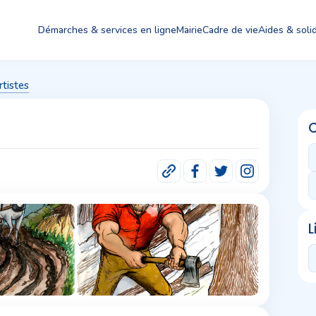
Démarches & services en ligne
Mairie
Cadre de vie
Aides & solid
rtistes
L