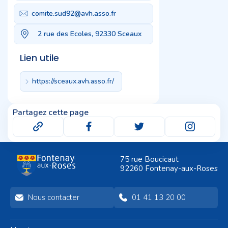
comite.sud92@avh.asso.fr
2 rue des Ecoles, 92330 Sceaux
Lien utile
https://sceaux.avh.asso.fr/
Partagez cette page
75 rue Boucicaut
92260 Fontenay-aux-Roses
Nous contacter
01 41 13 20 00