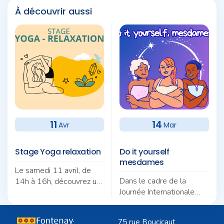
À découvrir aussi
11
14
Avr
Mar
Stage Yoga relaxation
Do it yourself
mesdames
Le samedi 11 avril, de
Dans le cadre de la
14h à 16h, découvrez un
Journée Internationale
atelier de yoga relaxation
des droits des femmes
autour des cinq sens.
ateliers créatifs : couture
75 rue Boucicaut