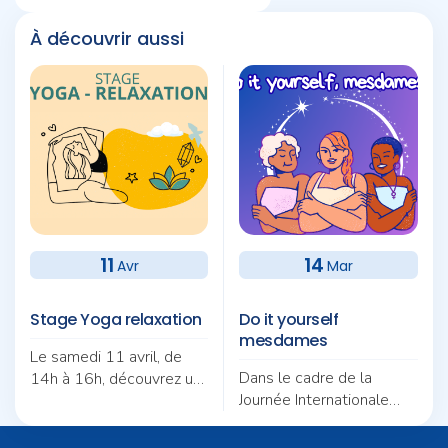
À découvrir aussi
11
14
Avr
Mar
Stage Yoga relaxation
Do it yourself
mesdames
Le samedi 11 avril, de
Dans le cadre de la
14h à 16h, découvrez un
Journée Internationale
atelier de yoga relaxation
des droits des femmes
autour des cinq sens.
ateliers créatifs : couture