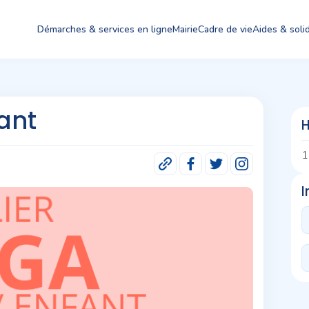
Démarches & services en ligne
Mairie
Cadre de vie
Aides & solid
ant
H
1
I