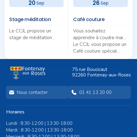
20
26
Sep
Sep
Stage méditation
Café couture
Le CCJL propose un
Vous souhaitez
stage de méditation
apprendre à coudre mais
autour du thème «
ne savez pas par où
Le CCJL vous propose un
Pratique et quotidien :
commencer ?
Café couture spécial
deux fils pour une même
débutants, animé par
trame ».
Nicole Morel.
75 rue Boucicaut
92260 Fontenay-aux-Roses
Nous contacter
01 41 13 20 00
Horaires
Lundi : 8:30-12:00 | 13:30-18:00
Mardi : 8:30-12:00 | 13:30-18:00
Mercredi : 8:30-12:00 | 13:30-18:00