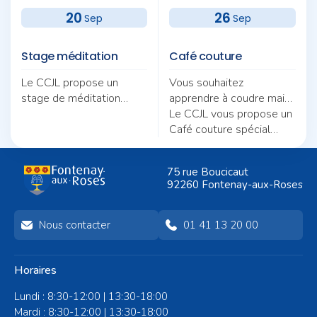
20
26
Sep
Sep
Stage méditation
Café couture
Le CCJL propose un
Vous souhaitez
stage de méditation
apprendre à coudre mais
autour du thème «
ne savez pas par où
Le CCJL vous propose un
Pratique et quotidien :
commencer ?
Café couture spécial
deux fils pour une même
débutants, animé par
trame ».
Nicole Morel.
75 rue Boucicaut
92260 Fontenay-aux-Roses
Nous contacter
01 41 13 20 00
Horaires
Lundi : 8:30-12:00 | 13:30-18:00
Mardi : 8:30-12:00 | 13:30-18:00