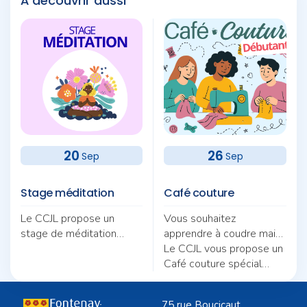
À découvrir aussi
20
26
Sep
Sep
Stage méditation
Café couture
Le CCJL propose un
Vous souhaitez
stage de méditation
apprendre à coudre mais
autour du thème «
ne savez pas par où
Le CCJL vous propose un
Pratique et quotidien :
commencer ?
Café couture spécial
deux fils pour une même
débutants, animé par
trame ».
Nicole Morel.
75 rue Boucicaut