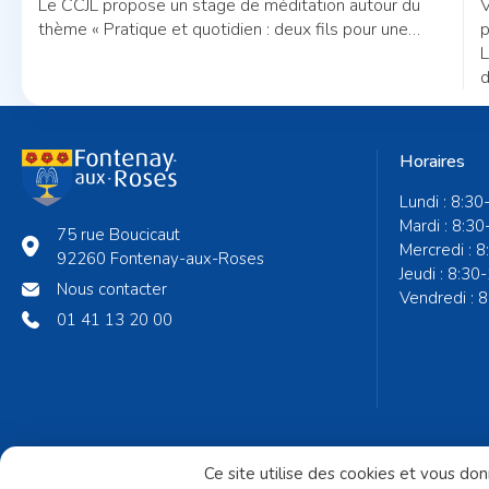
Le CCJL propose un stage de méditation autour du
V
thème « Pratique et quotidien : deux fils pour une
p
même trame ».
L
d
Horaires
Lundi : 8:30
Mardi : 8:30
75 rue Boucicaut
Mercredi : 
92260 Fontenay-aux-Roses
Jeudi : 8:30
Nous contacter
Vendredi : 
01 41 13 20 00
Ce site utilise des cookies et vous do
Mentions légales
Accessibilité du site
Politi