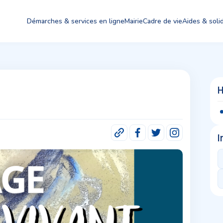
Démarches & services en ligne
Mairie
Cadre de vie
Aides & solid
H
I