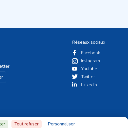
Réseaux sociaux
Facebook
Instagram
etter
Youtube
er
Twitter
Linkedin
ter
Tout refuser
Personnaliser
© Fontenay-aux-Roses 2023 - Réalisé par
Altelis