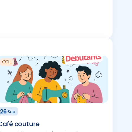
CCJL
26
Sep
Café couture