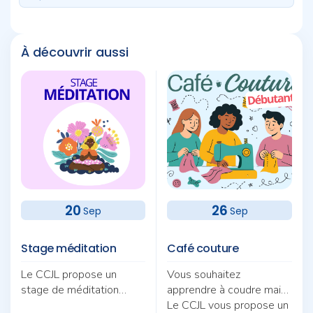
À découvrir aussi
20
26
Sep
Sep
Stage méditation
Café couture
Le CCJL propose un
Vous souhaitez
stage de méditation
apprendre à coudre mais
autour du thème «
ne savez pas par où
Le CCJL vous propose un