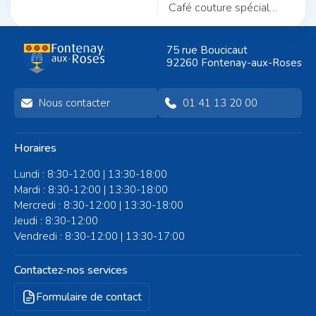
Pratique et quotidien :
commencer ?
Café couture spécial
deux fils pour une même
débutants, animé par
trame ».
Nicole Morel.
75 rue Boucicaut
92260 Fontenay-aux-Roses
Nous contacter
01 41 13 20 00
Horaires
Lundi : 8:30-12:00 | 13:30-18:00
Mardi : 8:30-12:00 | 13:30-18:00
Mercredi : 8:30-12:00 | 13:30-18:00
Jeudi : 8:30-12:00
Vendredi : 8:30-12:00 | 13:30-17:00
Contactez-nos services
Formulaire de contact