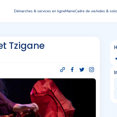
Démarches & services en ligne
Mairie
Cadre de vie
Aides & solid
et Tzigane
H
I