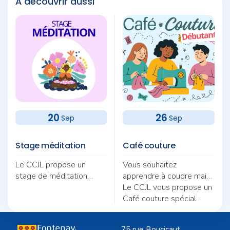
À découvrir aussi
20
26
Sep
Sep
Stage méditation
Café couture
Le CCJL propose un
Vous souhaitez
stage de méditation
apprendre à coudre mais
autour du thème «
ne savez pas par où
Le CCJL vous propose un
Pratique et quotidien :
commencer ?
Café couture spécial
deux fils pour une même
débutants, animé par
trame ».
Nicole Morel.
75 rue Boucicaut