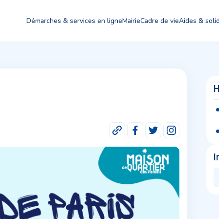
Démarches & services en ligne
Mairie
Cadre de vie
Aides & solid
I