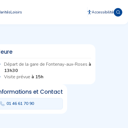
arités
Loisirs
Accessibilité
Heure
Départ de la gare de Fontenay-aux-Roses
à
13h30
Visite prévue
à 15h
nformations et Contact
01 46 61 70 90