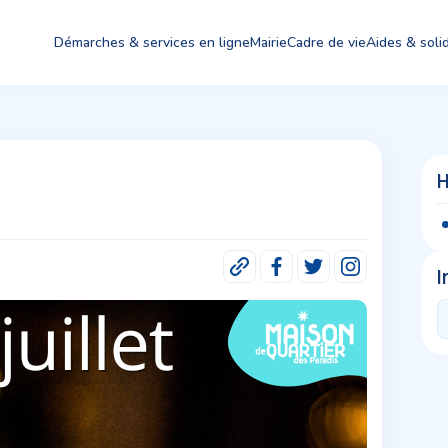
Démarches & services en ligne
Mairie
Cadre de vie
Aides & solid
H
I