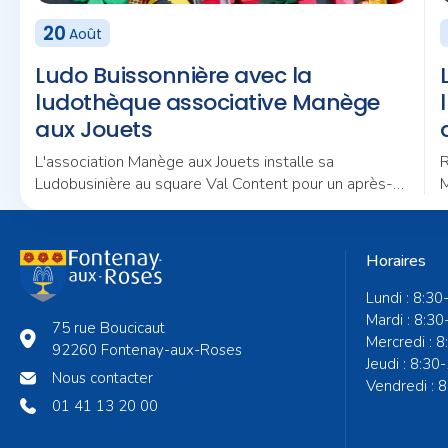
20
Août
Ludo Buissonnière avec la
ludothèque associative Manège
aux Jouets
L'association Manège aux Jouets installe sa
R
Ludobusinière au square Val Content pour un après-
M
midi placé sous le signe du jeu et de la convivialité.
n
Horaires
Lundi : 8:30
Mardi : 8:30
75 rue Boucicaut
Mercredi : 
92260 Fontenay-aux-Roses
Jeudi : 8:30
Nous contacter
Vendredi : 
01 41 13 20 00