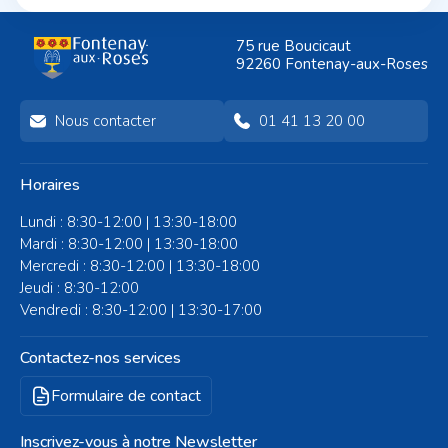
Bonheur accueille
mon arbre, réunissant les
l’exposition de « J.J.J. Rigal,
artistes de GEM
75 rue Boucicaut
graveur et peintre : un
L'Eclaircie et l'UNAPEI92.
92260 Fontenay-aux-Roses
hommage à Fontenay-
aux-Roses »
Nous contacter
01 41 13 20 00
Horaires
Lundi : 8:30-12:00 | 13:30-18:00
Mardi : 8:30-12:00 | 13:30-18:00
Mercredi : 8:30-12:00 | 13:30-18:00
Jeudi : 8:30-12:00
Vendredi : 8:30-12:00 | 13:30-17:00
Contactez-nos services
Formulaire de contact
Inscrivez-vous à notre Newsletter