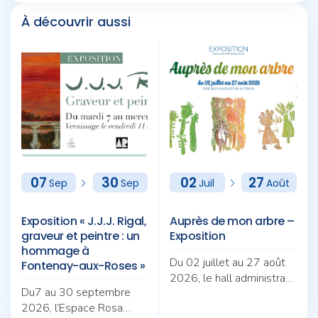
À découvrir aussi
07
30
02
27
Sep
Sep
Juil
Août
Exposition « J.J.J. Rigal,
Auprès de mon arbre –
graveur et peintre : un
Exposition
hommage à
Du 02 juillet au 27 août
Fontenay-aux-Roses »
2026, le hall administratif
Du7 au 30 septembre
de la Mairie accueille
2026, l’Espace Rosa
l’exposition Auprès de