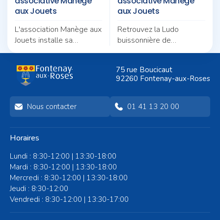
associative Manège
associative Manège
aux Jouets
aux Jouets
L'association Manège aux
Retrouvez la Ludo
Jouets installe sa
buissonnière de
Ludobusinière au square
l'association Manège aux
Val Content pour un
Jouets au square
75 rue Boucicaut
après-midi placé sous le
Augustin-Pajou pour un
92260 Fontenay-aux-Roses
signe du jeu et de la
nouvel après-midi
convivialité.
d'animations en plein air.
Nous contacter
01 41 13 20 00
Horaires
Lundi : 8:30-12:00 | 13:30-18:00
Mardi : 8:30-12:00 | 13:30-18:00
Mercredi : 8:30-12:00 | 13:30-18:00
Jeudi : 8:30-12:00
Vendredi : 8:30-12:00 | 13:30-17:00