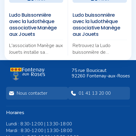
Ludo Buissonnière
Ludo buissonnière
avec la ludothèque
avec la ludothèque
associative Manège
associative Manège
aux Jouets
aux Jouets
L'association Manège aux
Retrouvez la Ludo
Jouets installe sa
buissonnière de
Ludobusinière au square
l'association Manège aux
Val Content pour un
Jouets au square
75 rue Boucicaut
après-midi placé sous le
Augustin-Pajou pour un
92260 Fontenay-aux-Roses
signe du jeu et de la
nouvel après-midi
convivialité.
d'animations en plein air.
Nous contacter
01 41 13 20 00
Horaires
Lundi : 8:30-12:00 | 13:30-18:00
Mardi : 8:30-12:00 | 13:30-18:00