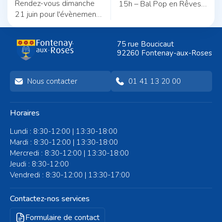
Rendez-vous dimanche
15h – Bal Pop en Rêves
21 juin pour l'évènement
au Parc Sainte-Barbe à
musical le plus attendu
Fontenay-aux-Roses.
de l'année !
Spectacle de danse,
75 rue Boucicaut
showcase et bal familial
92260 Fontenay-aux-Roses
dans le cadre du festival
Danses et Musiques
Ouvertes.
Nous contacter
01 41 13 20 00
Horaires
Lundi : 8:30-12:00 | 13:30-18:00
Mardi : 8:30-12:00 | 13:30-18:00
Mercredi : 8:30-12:00 | 13:30-18:00
Jeudi : 8:30-12:00
Vendredi : 8:30-12:00 | 13:30-17:00
Contactez-nos services
Formulaire de contact