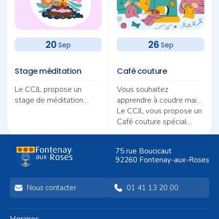
20
26
Sep
Sep
Stage méditation
Café couture
Le CCJL propose un
Vous souhaitez
stage de méditation
apprendre à coudre mais
autour du thème «
ne savez pas par où
Le CCJL vous propose un
Pratique et quotidien :
commencer ?
Café couture spécial
deux fils pour une même
débutants, animé par
trame ».
Nicole Morel.
75 rue Boucicaut
92260 Fontenay-aux-Roses
Nous contacter
01 41 13 20 00
Horaires