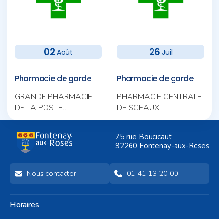
02
26
Août
Juil
Pharmacie de garde
Pharmacie de garde
GRANDE PHARMACIE
PHARMACIE CENTRALE
DE LA POSTE
DE SCEAUX
11 AV DE PARIS 92320
106 RUE HOUDAN
CHATILLON
92330 SCEAUX
75 rue Boucicaut
01 46 56 92 24
01 46 61 00 62
92260 Fontenay-aux-Roses
Nous contacter
01 41 13 20 00
Horaires