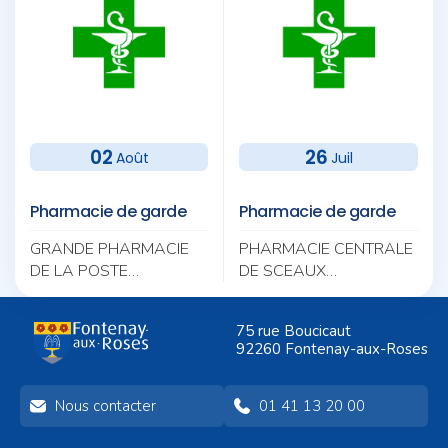
02
26
Août
Juil
Pharmacie de garde
Pharmacie de garde
GRANDE PHARMACIE
PHARMACIE CENTRALE
DE LA POSTE
DE SCEAUX
11 AV DE PARIS 92320
106 RUE HOUDAN
CHATILLON
92330 SCEAUX
75 rue Boucicaut
01 46 56 92 24
01 46 61 00 62
92260 Fontenay-aux-Roses
Nous contacter
01 41 13 20 00