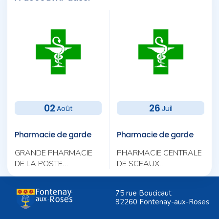
02
26
Août
Juil
Pharmacie de garde
Pharmacie de garde
GRANDE PHARMACIE
PHARMACIE CENTRALE
DE LA POSTE
DE SCEAUX
11 AV DE PARIS 92320
106 RUE HOUDAN
CHATILLON
92330 SCEAUX
75 rue Boucicaut
01 46 56 92 24
01 46 61 00 62
92260 Fontenay-aux-Roses