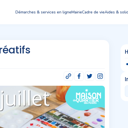
Démarches & services en ligne
Mairie
Cadre de vie
Aides & solid
réatifs
H
I