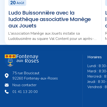
20
Août
Ludo Buissonnière avec la
ludothèque associative Manège
aux Jouets
L'association Manège aux Jouets installe sa
R
Ludobusinière au square Val Content pour un après-
M
midi placé sous le signe du jeu et de la convivialité.
n
Horaires
Lundi : 8:30
Mardi : 8:30
75 rue Boucicaut
Mercredi : 
92260 Fontenay-aux-Roses
Jeudi : 8:30
Nous contacter
Vendredi : 
01 41 13 20 00