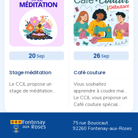
20
26
Sep
Sep
Stage méditation
Café couture
Le CCJL propose un
Vous souhaitez
stage de méditation
apprendre à coudre mais
autour du thème «
ne savez pas par où
Le CCJL vous propose un
Pratique et quotidien :
commencer ?
Café couture spécial
deux fils pour une même
débutants, animé par
trame ».
Nicole Morel.
75 rue Boucicaut
92260 Fontenay-aux-Roses