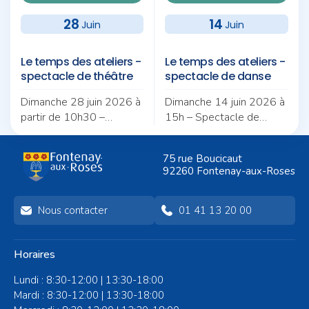
28
14
Juin
Juin
Le temps des ateliers -
Le temps des ateliers -
spectacle de théâtre
spectacle de danse
Dimanche 28 juin 2026 à
Dimanche 14 juin 2026 à
partir de 10h30 –
15h – Spectacle de
Spectacle de théâtre à
danse « Souffles de la
l’Auditorium Jacques
Méditerranée » à
75 rue Boucicaut
Demy avec les élèves
l’Auditorium Jacques
92260 Fontenay-aux-Roses
enfants, adolescents et
Demy de Fontenay-aux-
adultes du CCJL.
Roses.
Nous contacter
01 41 13 20 00
Horaires
Lundi : 8:30-12:00 | 13:30-18:00
Mardi : 8:30-12:00 | 13:30-18:00