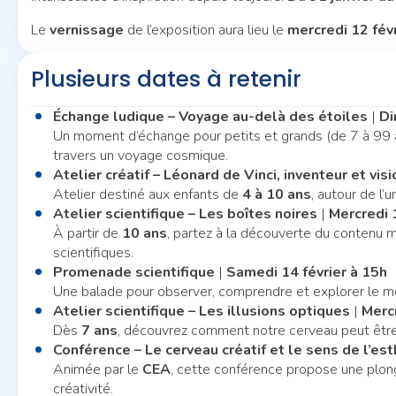
Le
vernissage
de l’exposition aura lieu le
mercredi 12 fév
Plusieurs dates à retenir
Échange ludique – Voyage au-delà des étoiles
|
Di
Un moment d’échange pour petits et grands (de 7 à 99 ans)
travers un voyage cosmique.
Atelier créatif – Léonard de Vinci, inventeur et vis
Atelier destiné aux enfants de
4 à 10 ans
, autour de l’
Atelier scientifique – Les boîtes noires
|
Mercredi 
À partir de
10 ans
, partez à la découverte du contenu m
scientifiques.
Promenade scientifique
|
Samedi 14 février à 15h
Une balade pour observer, comprendre et explorer le m
Atelier scientifique – Les illusions optiques
|
Mercr
Dès
7 ans
, découvrez comment notre cerveau peut être
Conférence – Le cerveau créatif et le sens de l’es
Animée par le
CEA
, cette conférence propose une plo
créativité.