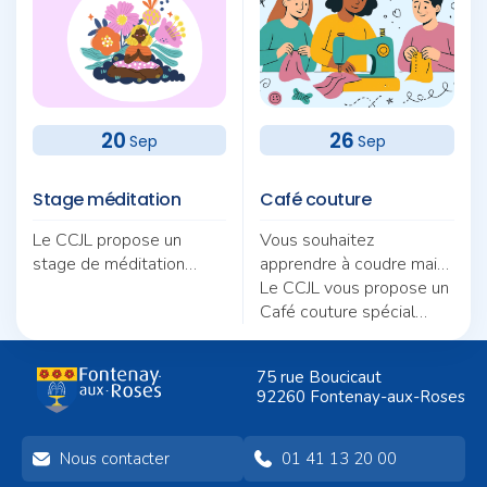
20
26
Sep
Sep
Stage méditation
Café couture
Le CCJL propose un
Vous souhaitez
stage de méditation
apprendre à coudre mais
autour du thème «
ne savez pas par où
Le CCJL vous propose un
Pratique et quotidien :
commencer ?
Café couture spécial
deux fils pour une même
débutants, animé par
trame ».
Nicole Morel.
75 rue Boucicaut
92260 Fontenay-aux-Roses
Nous contacter
01 41 13 20 00