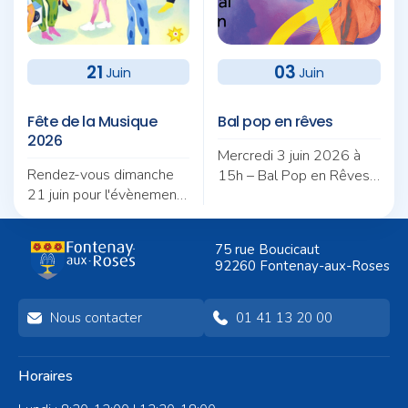
21
03
Juin
Juin
Fête de la Musique
Bal pop en rêves
2026
Mercredi 3 juin 2026 à
Rendez-vous dimanche
15h – Bal Pop en Rêves
21 juin pour l'évènement
au Parc Sainte-Barbe à
musical le plus attendu
Fontenay-aux-Roses.
de l'année !
Spectacle de danse,
75 rue Boucicaut
showcase et bal familial
92260 Fontenay-aux-Roses
dans le cadre du festival
Danses et Musiques
Ouvertes.
Nous contacter
01 41 13 20 00
Horaires