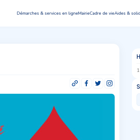
Démarches & services en ligne
Mairie
Cadre de vie
Aides & solid
H
1
S