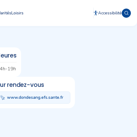
arités
Loisirs
Accessibilité
eures
4h-19h
ur rendez-vous
www.dondesang.efs.sante.fr