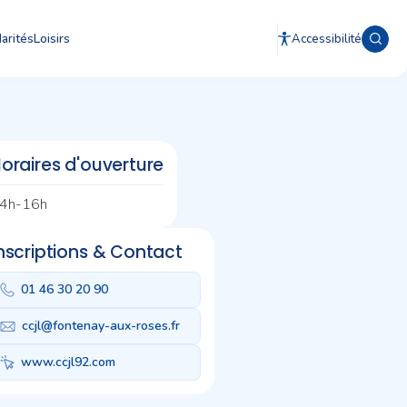
arités
Loisirs
Accessibilité
oraires d'ouverture
4h-16h
nscriptions & Contact
01 46 30 20 90
ccjl@fontenay-aux-roses.fr
www.ccjl92.com