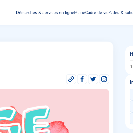
Démarches & services en ligne
Mairie
Cadre de vie
Aides & solid
H
1
I