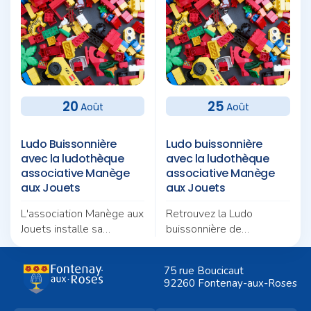
20
25
Août
Août
Ludo Buissonnière
Ludo buissonnière
avec la ludothèque
avec la ludothèque
associative Manège
associative Manège
aux Jouets
aux Jouets
L'association Manège aux
Retrouvez la Ludo
Jouets installe sa
buissonnière de
Ludobusinière au square
l'association Manège aux
Val Content pour un
Jouets au square
75 rue Boucicaut
après-midi placé sous le
Augustin-Pajou pour un
92260 Fontenay-aux-Roses
signe du jeu et de la
nouvel après-midi
convivialité.
d'animations en plein air.