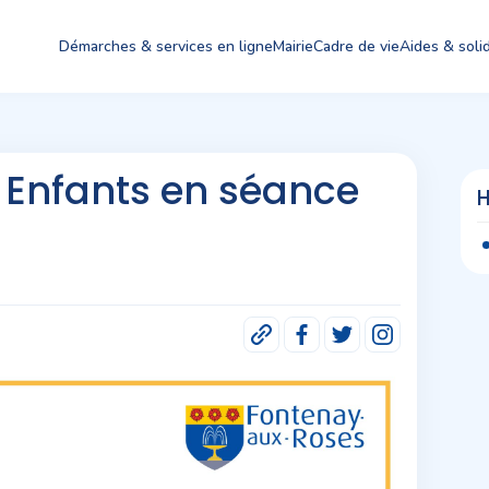
Démarches & services en ligne
Mairie
Cadre de vie
Aides & solid
 Enfants en séance
H