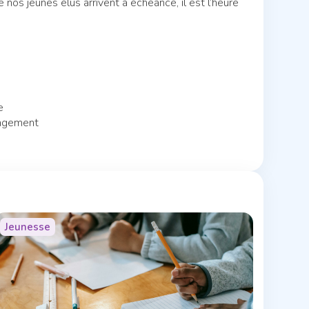
 nos jeunes élus arrivent à échéance, il est l’heure
e
gagement
Jeunesse