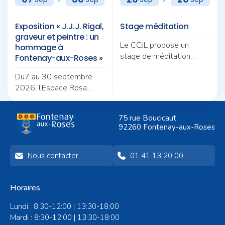
Exposition « J.J.J. Rigal,
Stage méditation
graveur et peintre : un
Le CCJL propose un
hommage à
stage de méditation
Fontenay-aux-Roses »
autour du thème «
Du7 au 30 septembre
Pratique et quotidien :
2026, l’Espace Rosa
deux fils pour une même
Bonheur accueille
trame ».
l’exposition de « J.J.J. Rigal,
75 rue Boucicaut
graveur et peintre : un
92260 Fontenay-aux-Roses
hommage à Fontenay-
aux-Roses »
Nous contacter
01 41 13 20 00
Horaires
Lundi : 8:30-12:00 | 13:30-18:00
Mardi : 8:30-12:00 | 13:30-18:00