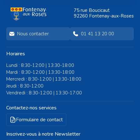
Val Content pour un
Jouets au square
75 rue Boucicaut
après-midi placé sous le
Augustin-Pajou pour un
92260 Fontenay-aux-Roses
signe du jeu et de la
nouvel après-midi
convivialité.
d'animations en plein air.
Nous contacter
01 41 13 20 00
Horaires
Lundi : 8:30-12:00 | 13:30-18:00
Mardi : 8:30-12:00 | 13:30-18:00
Mercredi : 8:30-12:00 | 13:30-18:00
Jeudi : 8:30-12:00
Vendredi : 8:30-12:00 | 13:30-17:00
Contactez-nos services
Formulaire de contact
Inscrivez-vous à notre Newsletter