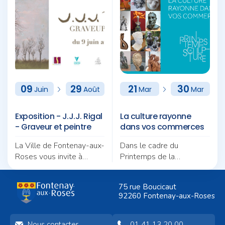
09
29
21
30
Juin
Août
Mar
Mar
Exposition - J.J.J. Rigal
La culture rayonne
- Graveur et peintre
dans vos commerces
La Ville de Fontenay-aux-
Dans le cadre du
Roses vous invite à
Printemps de la
découvrir prochainement
Sculpture 2026 (du 21
l'exposition de J.J.J. Rigal
au 29 mars), Fontenay-
75 rue Boucicaut
du 9 juin au 29 août
aux-Roses transforme
92260 Fontenay-aux-Roses
2026 à la médiathèque
ses vitrines en véritables
de Fontenay-aux-Roses.
galeries d’art. Du 22 au
30 mars, découvrez les
Nous contacter
01 41 13 20 00