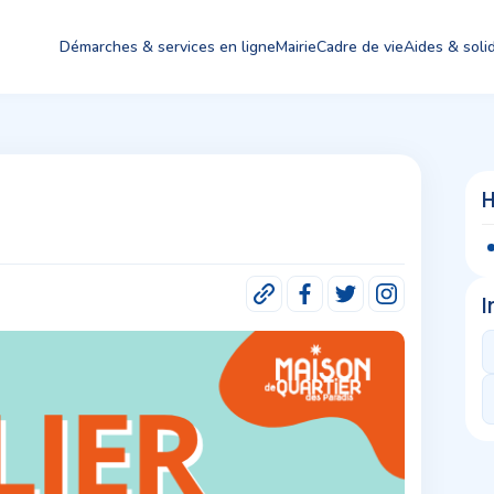
Démarches & services en ligne
Mairie
Cadre de vie
Aides & solid
I