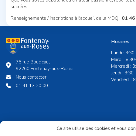
Que vous soyez débutant ou amateur passionné, repartez a
sucrées !
Renseignements / inscriptions à l'accueil de la MDQ :
01 46
Horaires
Lundi : 8:30
Mardi : 8:30
75 rue Boucicaut
Mercredi : 
92260 Fontenay-aux-Roses
Jeudi : 8:30
Nous contacter
Vendredi : 
01 41 13 20 00
Ce site utilise des cookies et vous do
Mentions légales
Accessibilité du site
Politi