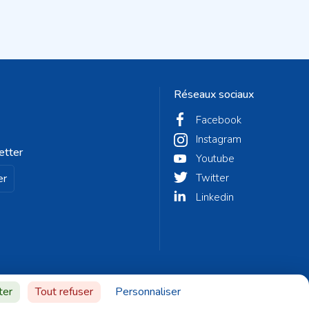
Réseaux sociaux
Facebook
Instagram
etter
Youtube
er
Twitter
Linkedin
ter
Tout refuser
Personnaliser
© Fontenay-aux-Roses 2023 - Réalisé par
Altelis