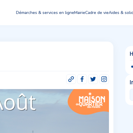
Démarches & services en ligne
Mairie
Cadre de vie
Aides & solid
H
I