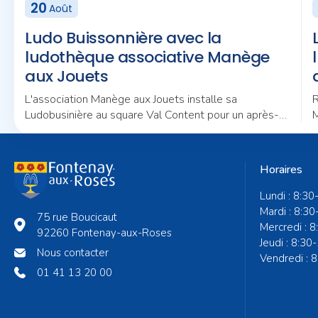
20
Août
Ludo Buissonnière avec la
ludothèque associative Manège
aux Jouets
L'association Manège aux Jouets installe sa
R
Ludobusinière au square Val Content pour un après-
M
midi placé sous le signe du jeu et de la convivialité.
n
Horaires
Lundi : 8:30
Mardi : 8:30
75 rue Boucicaut
Mercredi : 
92260 Fontenay-aux-Roses
Jeudi : 8:30
Nous contacter
Vendredi : 
01 41 13 20 00